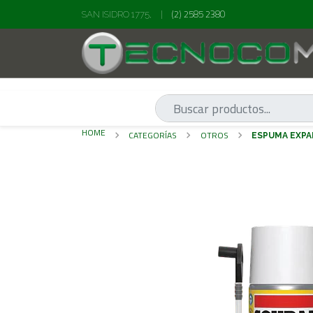
(2) 2585 2380
SAN ISIDRO 1775,
|
HOME
CATEGORÍAS
OTROS
ESPUMA EXPA