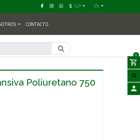
CLP
EN
SOTROS
CONTACTO
0
siva Poliuretano 750
LOGIN