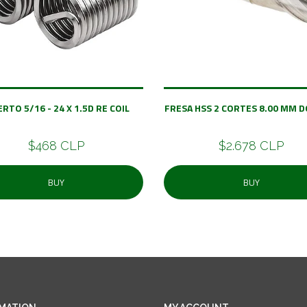
ERTO 5/16 - 24 X 1.5D RE COIL
FRESA HSS 2 CORTES 8.00 MM 
$468 CLP
$2.678 CLP
BUY
BUY