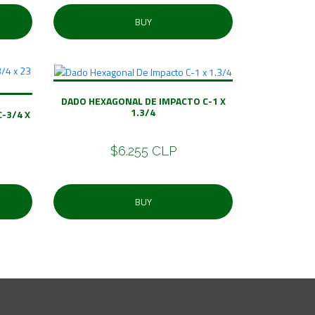
BUY
DADO HEXAGONAL DE IMPACTO C-1 X
1.3/4
-3/4 X
$6.255 CLP
BUY