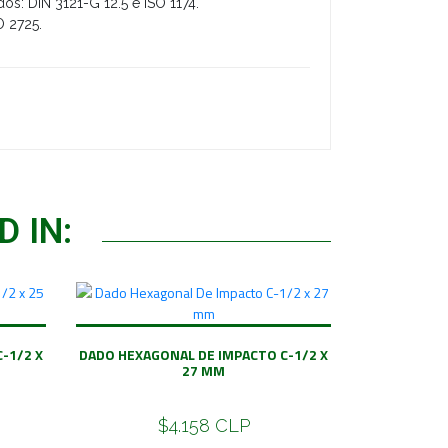
s: DIN 3121-G 12.5 e ISO 1174.
O 2725.
 IN:
-1/2 X
DADO HEXAGONAL DE IMPACTO C-1/2 X
27 MM
$4.158 CLP