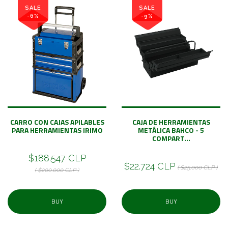
SALE
SALE
-6%
-9%
CARRO CON CAJAS APILABLES
CAJA DE HERRAMIENTAS
PARA HERRAMIENTAS IRIMO
METÁLICA BAHCO - 5
COMPART...
$188.547 CLP
$22.724 CLP
( $25.000 CLP )
( $200.000 CLP )
BUY
BUY