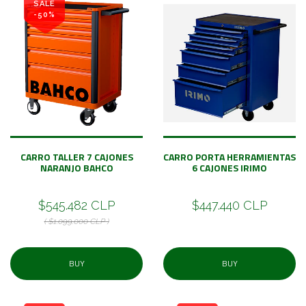
SALE
-50%
CARRO TALLER 7 CAJONES
CARRO PORTA HERRAMIENTAS
NARANJO BAHCO
6 CAJONES IRIMO
$545.482 CLP
$447.440 CLP
( $1.099.000 CLP )
BUY
BUY