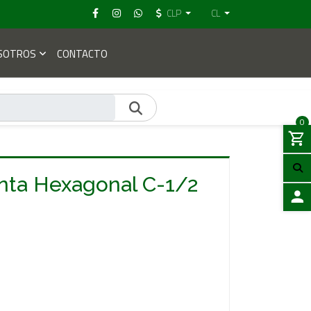
CLP
CL
SOTROS
CONTACTO
0
nta Hexagonal C-1/2
ACCES