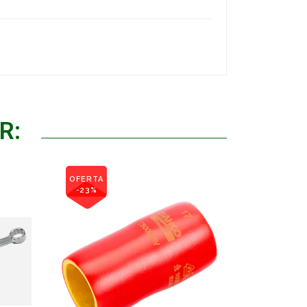
R:
OFERTA
-23%