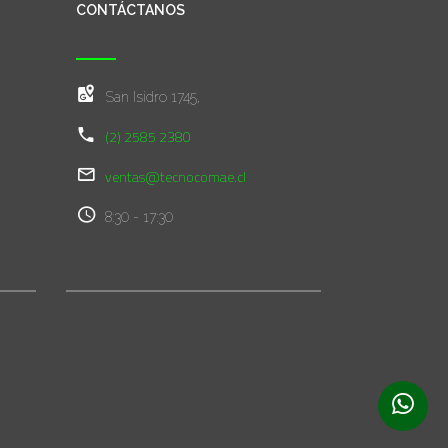
CONTÁCTANOS
San Isidro 1745,
(2) 2585 2380
ventas@tecnocomae.cl
8:30 - 17:30