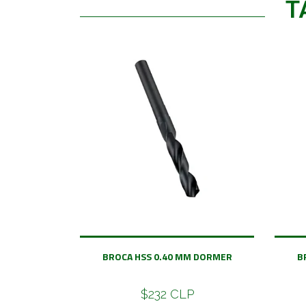
T
BROCA HSS 0.40 MM DORMER
B
$232 CLP