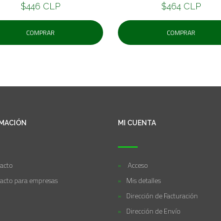
$446 CLP
$464 CLP
COMPRAR
COMPRAR
MACIÓN
MI CUENTA
acto
Acceso
acto para empresas
Mis detalles
Dirección de Facturación
Dirección de Envío