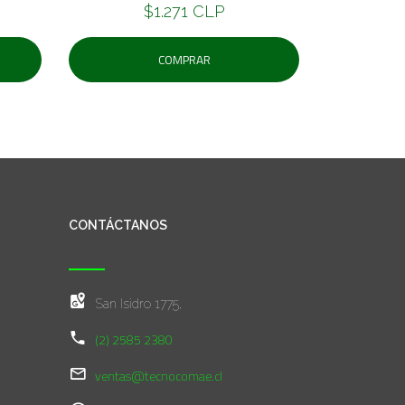
$1.271 CLP
COMPRAR
CONTÁCTANOS
San Isidro 1775,
(2) 2585 2380
ventas@tecnocomae.cl