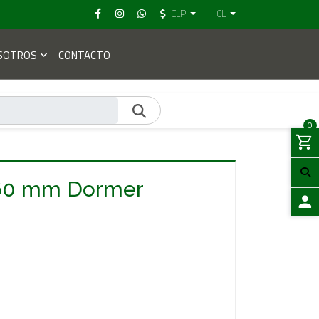
CLP
CL
SOTROS
CONTACTO
0
.60 mm Dormer
ACCES