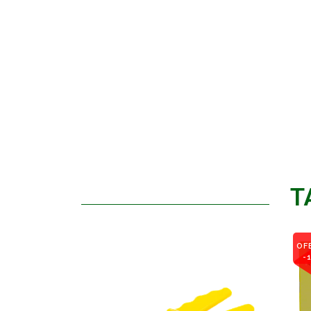
T
OF
-