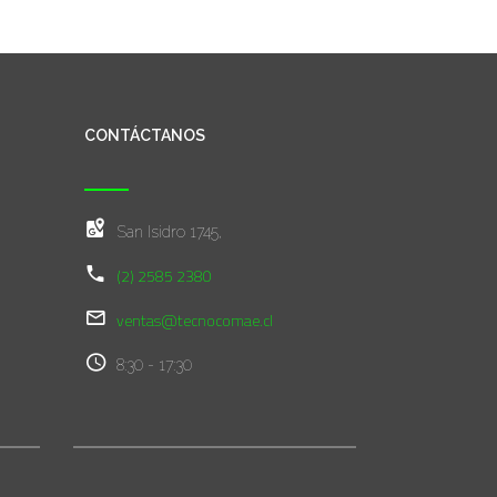
CONTÁCTANOS
San Isidro 1745,
(2) 2585 2380
ventas@tecnocomae.cl
8:30 - 17:30