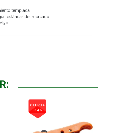
miento templada
ún estándar del mercado
M5.0
R:
OFERTA
-84%