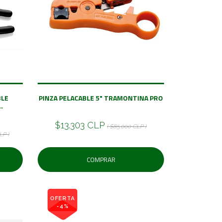
BLE
PINZA PELACABLE 5" TRAMONTINA PRO
.
$13.303 CLP
( $85.000 CLP )
LP )
COMPRAR
OFERTA
-4%