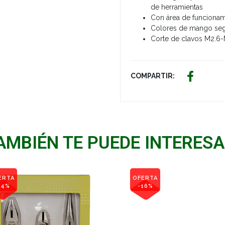
de herramientas
Con área de funciona
Colores de mango seg
Corte de clavos M2.6-
COMPARTIR:
AMBIÉN TE PUEDE INTERESA
ERTA
OFERTA
14%
-16%