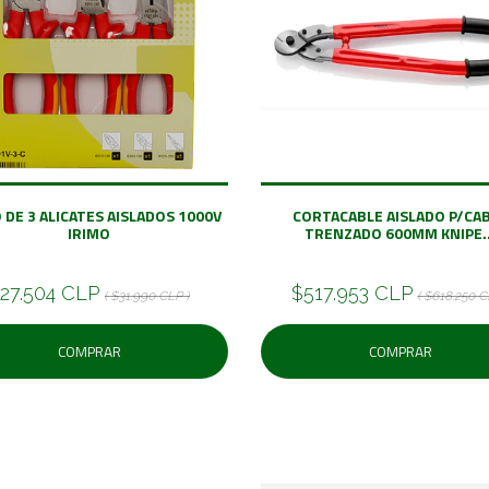
 DE 3 ALICATES AISLADOS 1000V
CORTACABLE AISLADO P/CA
IRIMO
TRENZADO 600MM KNIPE..
27.504 CLP
$517.953 CLP
( $31.990 CLP )
( $618.250 C
COMPRAR
COMPRAR