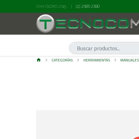
(2) 2585 2380
SAN ISIDRO 1745,
|
CATEGORÍAS
HERRAMIENTAS
MANUALE