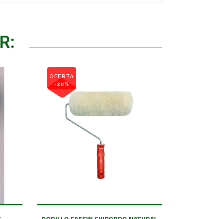
R:
OFERTA
-20%
S
RODILLO FAESIN CHIPORRO NATURAL