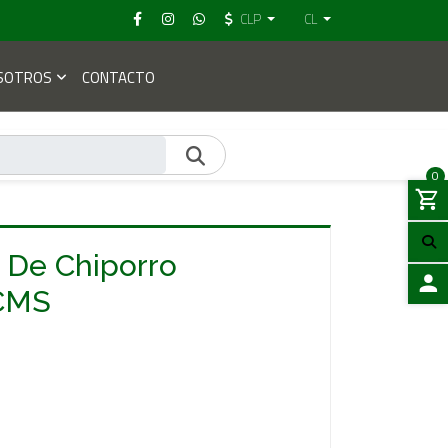
CLP
CL
SOTROS
CONTACTO
0
r De Chiporro
 CMS
ACCES