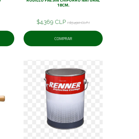
18CM.
$4.369 CLP
( $5.490 CLP )
COMPRAR