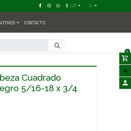
CLP
CL
SOTROS
CONTACTO
0
abeza Cuadrado
gro 5/16-18 x 3/4
ACCES