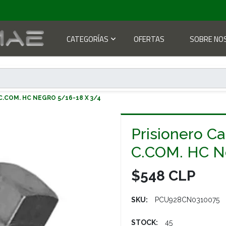
CATEGORÍAS
OFERTAS
SOBRE NO
.COM. HC NEGRO 5/16-18 X 3/4
Prisionero C
C.COM. HC Ne
$548 CLP
SKU:
PCU928CN0310075
STOCK:
45