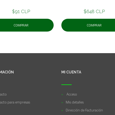
$91 CLP
$648 CLP
COMPRAR
COMPRAR
MACIÓN
MI CUENTA
acto
Acceso
acto para empresas
Mis detalles
Dirección de Facturación