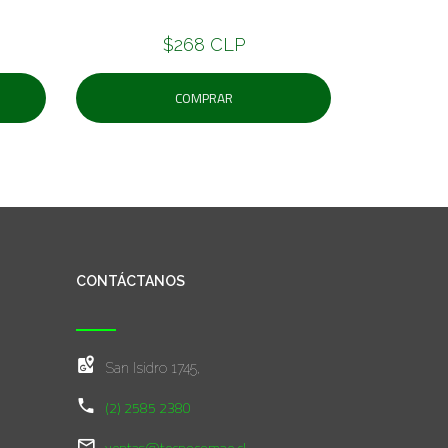
$268 CLP
COMPRAR
CONTÁCTANOS
San Isidro 1745,
(2) 2585 2380
ventas@tecnocomae.cl