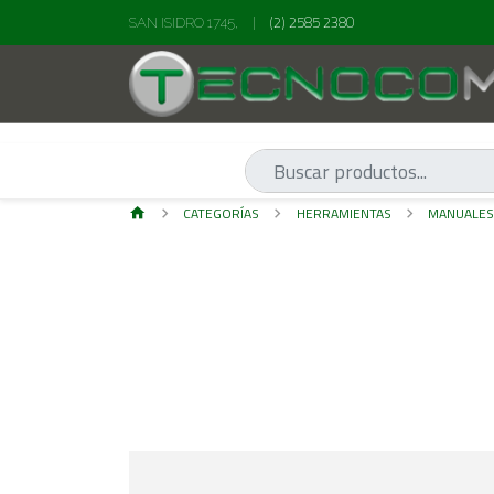
(2) 2585 2380
SAN ISIDRO 1745,
|
CATEGORÍAS
HERRAMIENTAS
MANUALE