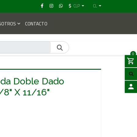
CLP
CL
SOTROS
CONTACTO
0
lada Doble Dado
5/8" X 11/16"
ACCES