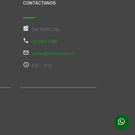
CONTÁCTANOS
San Isidro 1745,
(2) 2585 2380
ventas@tecnocomae.cl
8:30 - 17:30