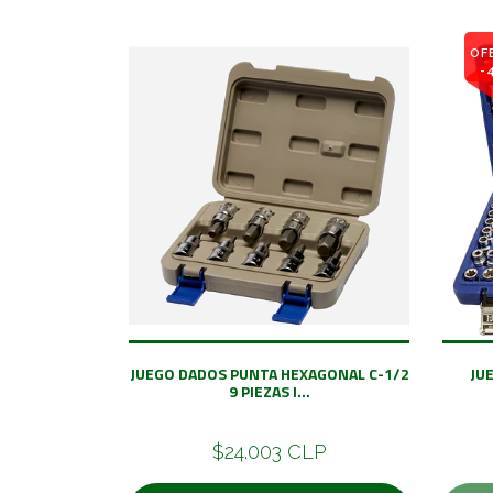
OF
-
JUEGO DADOS PUNTA HEXAGONAL C-1/2
JU
9 PIEZAS I...
$24.003 CLP