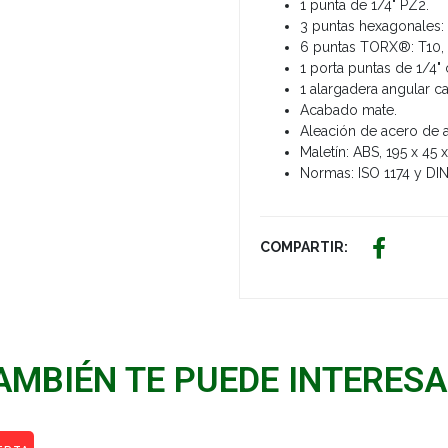
1 punta de 1/4" PZ2.
3 puntas hexagonales: 
6 puntas TORX®: T10, 1
1 porta puntas de 1/4
1 alargadera angular c
Acabado mate.
Aleación de acero de 
Maletín: ABS, 195 x 45
Normas: ISO 1174 y DIN
COMPARTIR:
AMBIÉN TE PUEDE INTERESA