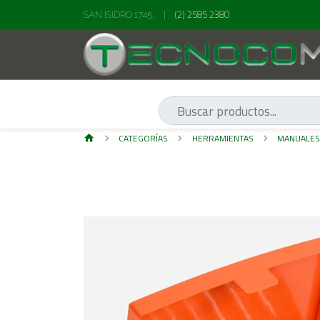
(2) 2585 2380
SAN ISIDRO 1745,
|
CATEGORÍAS
HERRAMIENTAS
MANUALE