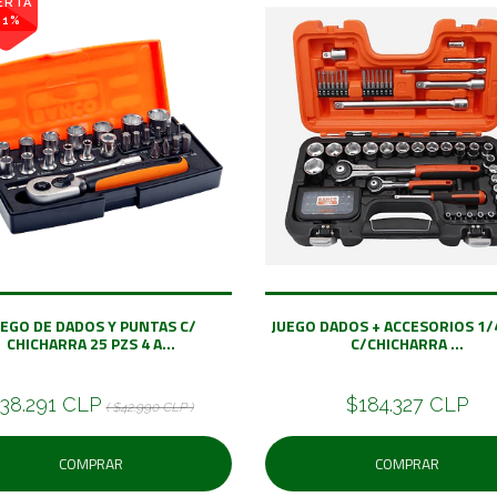
ERTA
11%
UEGO DE DADOS Y PUNTAS C/
JUEGO DADOS + ACCESORIOS 1/4
CHICHARRA 25 PZS 4 A...
C/CHICHARRA ...
38.291 CLP
$184.327 CLP
( $42.990 CLP )
COMPRAR
COMPRAR