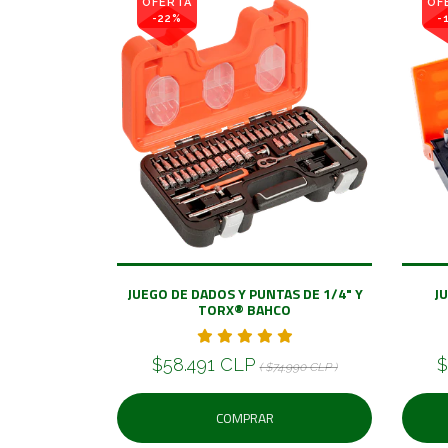
OFERTA
OF
-22%
-
JUEGO DE DADOS Y PUNTAS DE 1/4" Y
J
TORX® BAHCO
$58.491 CLP
$
( $74.990 CLP )
COMPRAR