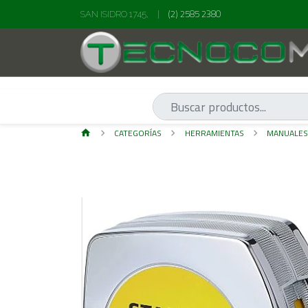
(2) 2585 2380
SAN ISIDRO 1745,
|
CATEGORÍAS
HERRAMIENTAS
MANUALE