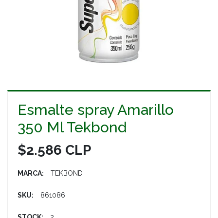
Esmalte spray Amarillo
350 Ml Tekbond
$2.586 CLP
MARCA:
TEKBOND
SKU:
861086
STOCK:
2