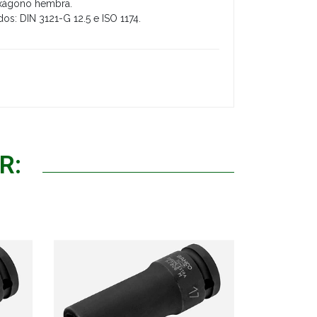
exágono hembra.
s: DIN 3121-G 12.5 e ISO 1174.
R: