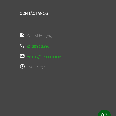
CONTÁCTANOS
San Isidro 1745,
(2) 2585 2380
ventas@tecnocomae.cl
8:30 - 17:30