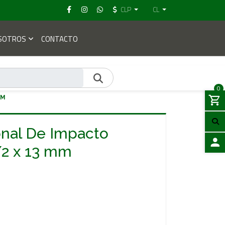
CLP
CL
SOTROS
CONTACTO
0
MM
nal De Impacto
/2 x 13 mm
ACCES