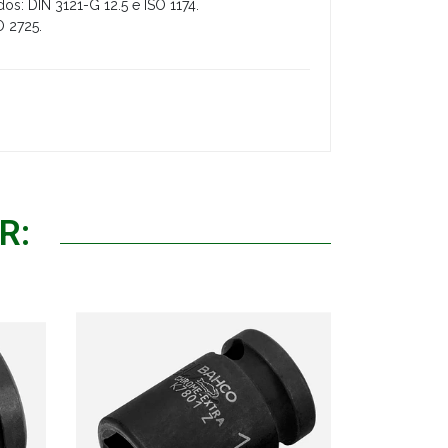
s: DIN 3121-G 12.5 e ISO 1174.
O 2725.
R: