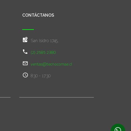
CONTÁCTANOS
San Isidro 1745,
(2) 2585 2380
ventas@tecnocomae.cl
8:30 - 17:30