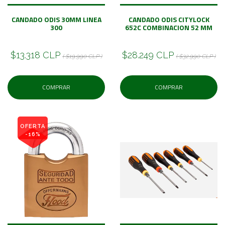
CANDADO ODIS 30MM LINEA
CANDADO ODIS CITYLOCK
300
652C COMBINACION 52 MM
$13.318 CLP
$28.249 CLP
( $19.990 CLP )
( $32.990 CLP )
COMPRAR
COMPRAR
OFERTA
-16%