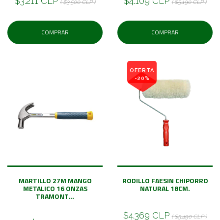
$3.211 CLP
$4.109 CLP
( $3.500 CLP )
( $5.190 CLP )
COMPRAR
COMPRAR
OFERTA
-20%
MARTILLO 27M MANGO
RODILLO FAESIN CHIPORRO
METALICO 16 ONZAS
NATURAL 18CM.
TRAMONT...
$4.369 CLP
( $5.490 CLP )