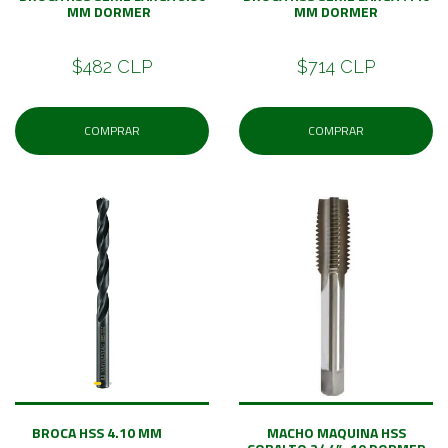
MM DORMER
MM DORMER
$482 CLP
$714 CLP
COMPRAR
COMPRAR
BROCA HSS 4.10 MM
MACHO MAQUINA HSS