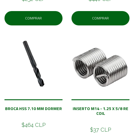
COMPRAR
COMPRAR
BROCA HSS 7.10 MM DORMER
INSERTO M14 - 1.25 X 5/8 RE
COIL
$464 CLP
$37 CLP