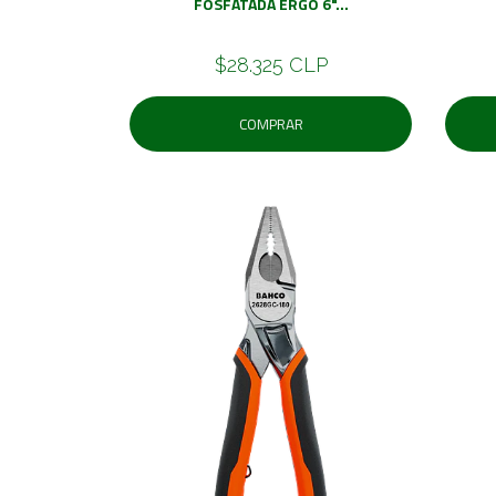
FOSFATADA ERGO 6"...
$28.325 CLP
COMPRAR