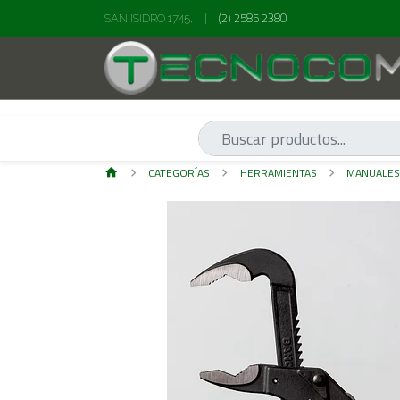
(2) 2585 2380
SAN ISIDRO 1745,
|
CATEGORÍAS
HERRAMIENTAS
MANUALE